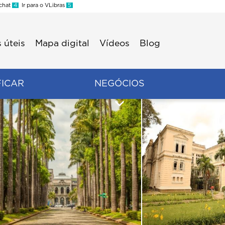
 chat
4
Ir para o VLibras
5
 úteis
Mapa digital
Vídeos
Blog
FICAR
NEGÓCIOS