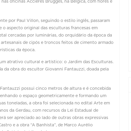
 nas oficinas Accières Brugges, na Bélgica, com flores e
nte por Paul Villon, seguindo o estilo inglês, passaram
o aspecto original das esculturas francesas em
al cercadas por luminárias, do orquidário da época da
artesanais de cipós e troncos feitos de cimento armado
ísticas da época.
 atrativo cultural e artístico: o Jardim das Esculturas.
da da obra do escultor Giovanni Fantauzzi, doada pela
 Fantauzzi possui cinco metros de altura e é concebida
desenhando o espaço geometricamente e formando um
as toneladas, a obra foi selecionada no edital Arte em
nos da Gerdau, com recursos da Lei Estadual de
erá ser apreciado ao lado de outras obras expressivas
Castro e a obra “A Banhista”, de Marco Aurélio