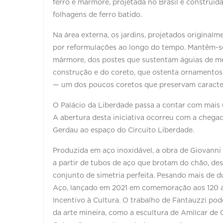
ferro e mármore, projetada no Brasil e construída
folhagens de ferro batido.
Na área externa, os jardins, projetados originalme
por reformulações ao longo do tempo. Mantêm-se 
mármore, dos postes que sustentam águias de met
construção e do coreto, que ostenta ornamentos 
— um dos poucos coretos que preservam caracter
O Palácio da Liberdade passa a contar com mais um
A abertura desta iniciativa ocorreu com a chega
Gerdau ao espaço do Circuito Liberdade.
Produzida em aço inoxidável, a obra de Giovanni
a partir de tubos de aço que brotam do chão, 
conjunto de simetria perfeita. Pesando mais de du
Aço, lançado em 2021 em comemoração aos 120 a
Incentivo à Cultura. O trabalho de Fantauzzi pod
da arte mineira, como a escultura de Amilcar de 