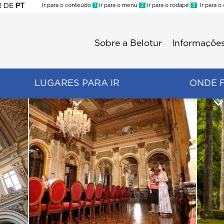
R
DE
PT
Ir para o conteúdo
1
Ir para o menu
2
Ir para o rodapé
3
Ir para o
ES
Sobre a Belotur
Informações
Menu
second
LUGARES PARA IR
ONDE 