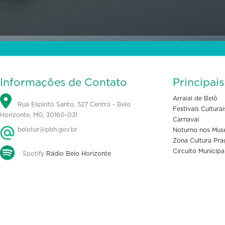
Informações de Contato
Principai
Arraial de Belô
Rua Espírito Santo, 527 Centro - Belo
Festivais Culturai
Horizonte, MG, 30160-031
Carnaval
belotur@pbh.gov.br
Noturno nos Mus
Zona Cultura Pra
Circuito Municipa
Spotify
Rádio Belo Horizonte