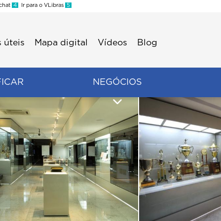
 chat
4
Ir para o VLibras
5
 úteis
Mapa digital
Vídeos
Blog
FICAR
NEGÓCIOS