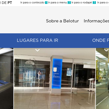
R
DE
PT
Ir para o conteúdo
1
Ir para o menu
2
Ir para o rodapé
3
Ir para o
ES
Sobre a Belotur
Informações
Menu
second
LUGARES PARA IR
ONDE 