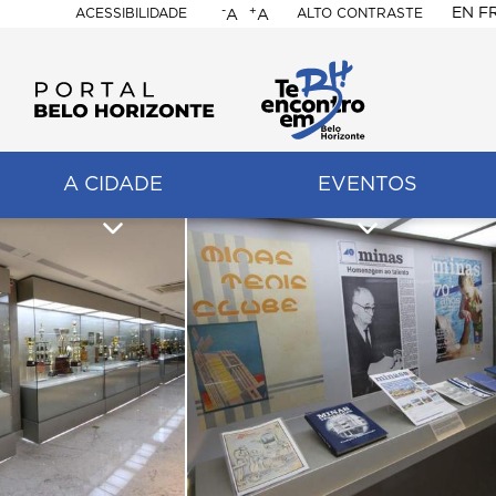
-
+
EN
F
ACESSIBILIDADE
ALTO CONTRASTE
A
A
PORTAL
BELO
HORIZONTE
A CIDADE
EVENTOS
ação
pal