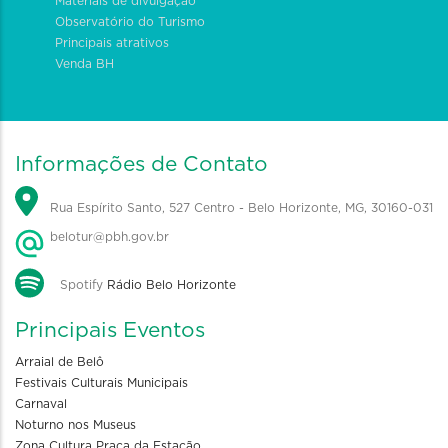
Materiais de divulgação
Observatório do Turismo
Principais atrativos
Venda BH
Informações de Contato
Rua Espírito Santo, 527 Centro - Belo Horizonte, MG, 30160-031
belotur@pbh.gov.br
Spotify
Rádio Belo Horizonte
Principais Eventos
Arraial de Belô
Festivais Culturais Municipais
Carnaval
Noturno nos Museus
Zona Cultura Praça da Estação