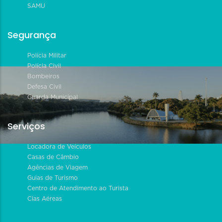
SAMU
Segurança
Polícia Militar
Polícia Civil
Bombeiros
Defesa Civil
Guarda Municipal
Serviços
Locadora de Veículos
Casas de Câmbio
Agências de Viagem
Guias de Turismo
Centro de Atendimento ao Turista
Cias Aéreas