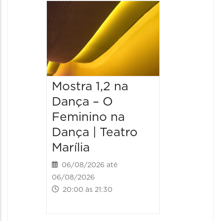
Mostra 1,2 na
Mostra
Dança – O
Dança 
Feminino na
Femini
Dança | Teatro
Dança 
Marília
Marília
06/08/2026 até
07/08/20
06/08/2026
07/08/202
20:00 às 21:30
20:00 às