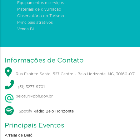
Equipamentos e serviços
Materiais de divulgação
Observatório do Turismo
Principais atrativos
Venda BH
Informações de Contato
Rua Espírito Santo, 527 Centro - Belo Horizonte, MG, 30160-031
(31) 3277-9701
belotur@pbh.gov.br
Spotify
Rádio Belo Horizonte
Principais Eventos
Arraial de Belô