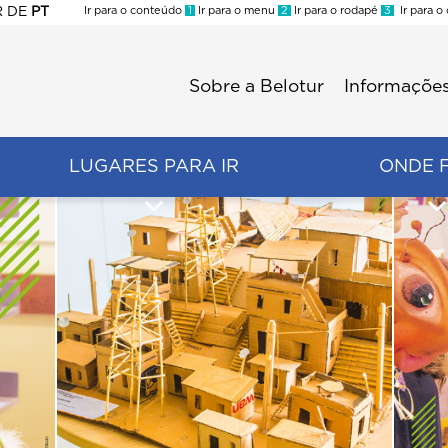
R
DE
PT
Ir para o conteúdo
1
Ir para o menu
2
Ir para o rodapé
3
Ir para o
ES
Sobre a Belotur
Informações
Menu
second
LUGARES PARA IR
ONDE 