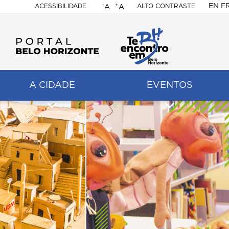
-
+
EN
F
ACESSIBILIDADE
ALTO CONTRASTE
A
A
PORTAL
BELO
HORIZONTE
A CIDADE
EVENTOS
ação
pal