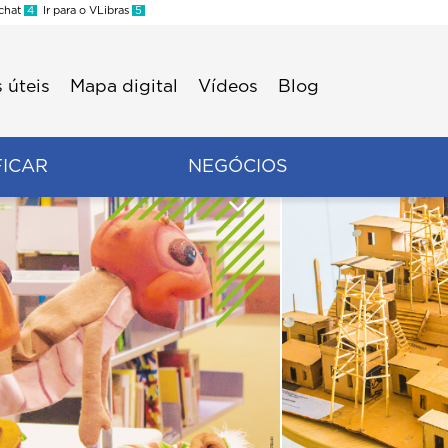
 chat
4
Ir para o VLibras
5
 úteis
Mapa digital
Vídeos
Blog
FICAR
NEGÓCIOS