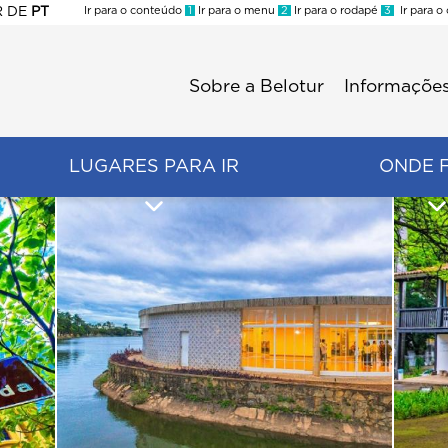
R
DE
PT
Ir para o conteúdo
1
Ir para o menu
2
Ir para o rodapé
3
Ir para o
ES
Sobre a Belotur
Informações
Menu
second
LUGARES PARA IR
ONDE 