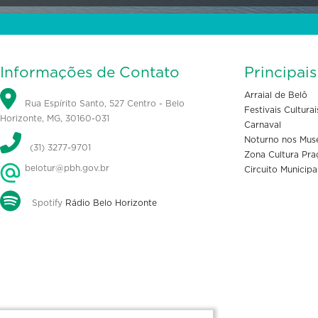
Informações de Contato
Principai
Arraial de Belô
Rua Espírito Santo, 527 Centro - Belo
Festivais Culturai
Horizonte, MG, 30160-031
Carnaval
Noturno nos Mus
(31) 3277-9701
Zona Cultura Pra
belotur@pbh.gov.br
Circuito Municipa
Spotify
Rádio Belo Horizonte