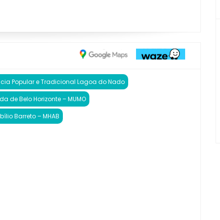
ncia Popular e Tradicional Lagoa do Nado
a de Belo Horizonte – MUMO
bílio Barreto – MHAB