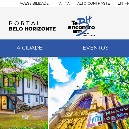
-
+
EN
F
ACESSIBILIDADE
ALTO CONTRASTE
A
A
PORTAL
BELO
HORIZONTE
A CIDADE
EVENTOS
ação
pal