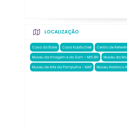
LOCALIZAÇÃO
Casa do Baile
Casa Kubitschek
Centro de Referê
Museu da Imagem e do Som – MIS BH
Museu da Mod
Museu de Arte da Pampulha - MAP
Museu Histórico A