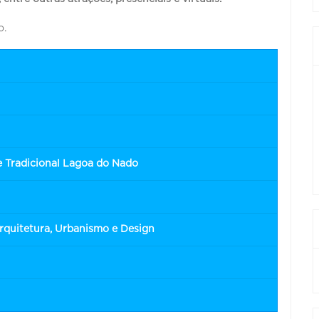
o.
e Tradicional Lagoa do Nado
Arquitetura, Urbanismo e Design