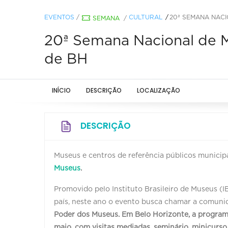
EVENTOS
/
CULTURAL
20ª SEMANA NACI
SEMANA
/
20ª Semana Nacional de M
de BH
INÍCIO
DESCRIÇÃO
LOCALIZAÇÃO
DESCRIÇÃO
Museus e centros de referência públicos municip
Museus
.
Promovido pelo Instituto Brasileiro de Museus (
país, neste ano o evento busca chamar a comunid
Poder dos Museus.
Em Belo Horizonte, a programa
maio, com visitas mediadas, seminário, minicurso,