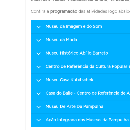
Confira a
programação
das atividades logo abaix
Museu da Imagem e do Som
Museu da Moda
Museu Histórico Abílio Barreto
Centro de Referência da Cultura Popular 
Museu Casa Kubitschek
Casa do Baile - Centro de Referência de 
Museu De Arte Da Pampulha
Ação Integrada dos Museus da Pampulha