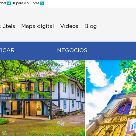
 chat
4
Ir para o VLibras
5
 úteis
Mapa digital
Vídeos
Blog
FICAR
NEGÓCIOS