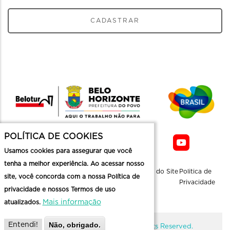
CADASTRAR
POLÍTICA DE COOKIES
Usamos cookies para assegurar que você
tenha a melhor experiência. Ao acessar nosso
Sobre a
Contato
Informaçoes
Mapa do Site
Politica de
site, você concorda com a nossa Política de
Belotur
Üteis
Privacidade
privacidade e nossos Termos de uso
Mais informação
atualizados.
Não, obrigado.
Entendi!
@ Copyright Belotur 2026. All Rights Reserved.