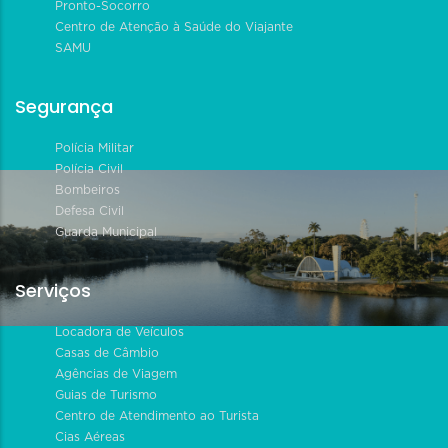
Pronto-Socorro
Centro de Atenção à Saúde do Viajante
SAMU
Segurança
Polícia Militar
Polícia Civil
Bombeiros
Defesa Civil
Guarda Municipal
Serviços
Locadora de Veículos
Casas de Câmbio
Agências de Viagem
Guias de Turismo
Centro de Atendimento ao Turista
Cias Aéreas