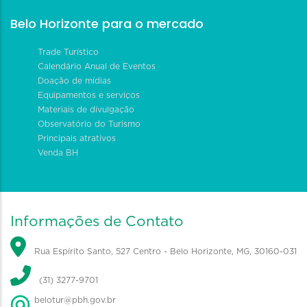
Belo Horizonte para o mercado
Trade Turístico
Calendário Anual de Eventos
Doação de mídias
Equipamentos e serviços
Materiais de divulgação
Observatório do Turismo
Principais atrativos
Venda BH
Informações de Contato
Rua Espírito Santo, 527 Centro - Belo Horizonte, MG, 30160-031
(31) 3277-9701
belotur@pbh.gov.br