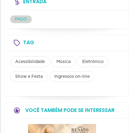
ENTRADA
PAGO
TAG
Acessibilidade
Música
Eletrônico
Show e Festa
Ingressos on-line
VOCÊ TAMBÉM PODE SE INTERESSAR
Show: