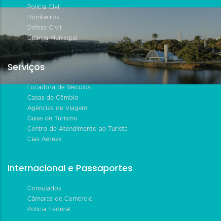
Polícia Civil
Bombeiros
Defesa Civil
Guarda Municipal
Serviços
Locadora de Veículos
Casas de Câmbio
Agências de Viagem
Guias de Turismo
Centro de Atendimento ao Turista
Cias Aéreas
Internacional e Passaportes
Consulados
Câmaras de Comércio
Polícia Federal