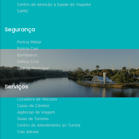
Centro de Atenção à Saúde do Viajante
SAMU
Segurança
Polícia Militar
Polícia Civil
Bombeiros
Defesa Civil
Guarda Municipal
Serviços
Locadora de Veículos
Casas de Câmbio
Agências de Viagem
Guias de Turismo
Centro de Atendimento ao Turista
Cias Aéreas