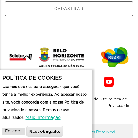
CADASTRAR
POLÍTICA DE COOKIES
Usamos cookies para assegurar que você
tenha a melhor experiência. Ao acessar nosso
Sobre a
Contato
Informaçoes
Mapa do Site
Politica de
site, você concorda com a nossa Política de
Belotur
Üteis
Privacidade
privacidade e nossos Termos de uso
Mais informação
atualizados.
Não, obrigado.
Entendi!
@ Copyright Belotur 2026. All Rights Reserved.