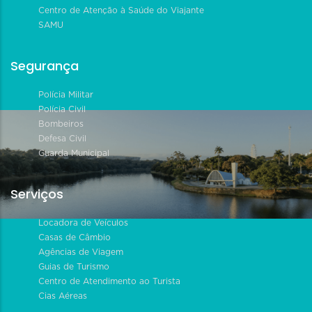
Centro de Atenção à Saúde do Viajante
SAMU
Segurança
Polícia Militar
Polícia Civil
Bombeiros
Defesa Civil
Guarda Municipal
Serviços
Locadora de Veículos
Casas de Câmbio
Agências de Viagem
Guias de Turismo
Centro de Atendimento ao Turista
Cias Aéreas