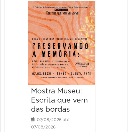
Festa
Italian
2026
08/08/20
08/08/202
11:00 às 
Mostra Museu:
Escrita que vem
das bordas
07/08/2026 até
07/08/2026