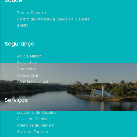
Saúde
Pronto-Socorro
Centro de Atenção à Saúde do Viajante
SAMU
Segurança
Polícia Militar
Polícia Civil
Bombeiros
Defesa Civil
Guarda Municipal
Serviços
Locadora de Veículos
Casas de Câmbio
Agências de Viagem
Guias de Turismo