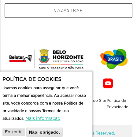
CADASTRAR
POLÍTICA DE COOKIES
Usamos cookies para assegurar que você
tenha a melhor experiência. Ao acessar nosso
Sobre a
Contato
Informaçoes
Mapa do Site
Politica de
site, você concorda com a nossa Política de
Belotur
Üteis
Privacidade
privacidade e nossos Termos de uso
Mais informação
atualizados.
Não, obrigado.
Entendi!
@ Copyright Belotur 2026. All Rights Reserved.