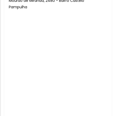
Mourão de Miranda, 2480 - Bairro Castelo
Pampulha