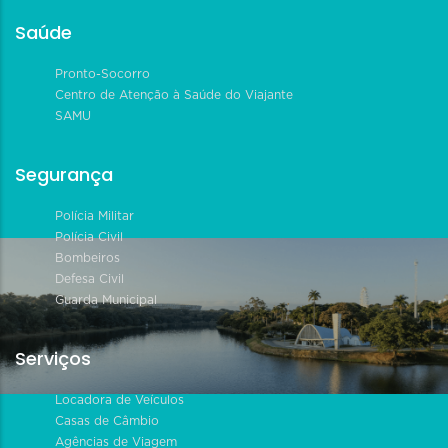
Saúde
Pronto-Socorro
Centro de Atenção à Saúde do Viajante
SAMU
Segurança
Polícia Militar
Polícia Civil
Bombeiros
Defesa Civil
Guarda Municipal
Serviços
Locadora de Veículos
Casas de Câmbio
Agências de Viagem