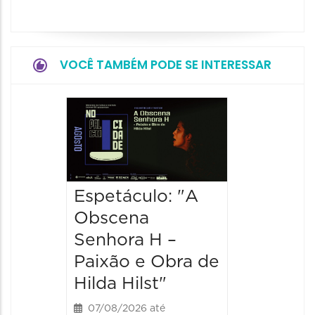
VOCÊ TAMBÉM PODE SE INTERESSAR
Espetá
“Olymp
07/08/20
07/08/202
Espetáculo: "A
20:30 às
Obscena
Senhora H –
Paixão e Obra de
Hilda Hilst"
07/08/2026 até