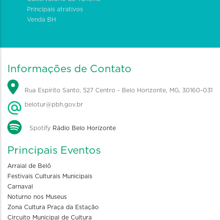
Principais atrativos
Venda BH
Informações de Contato
Rua Espírito Santo, 527 Centro - Belo Horizonte, MG, 30160-031
belotur@pbh.gov.br
Spotify
Rádio Belo Horizonte
Principais Eventos
Arraial de Belô
Festivais Culturais Municipais
Carnaval
Noturno nos Museus
Zona Cultura Praça da Estação
Circuito Municipal de Cultura