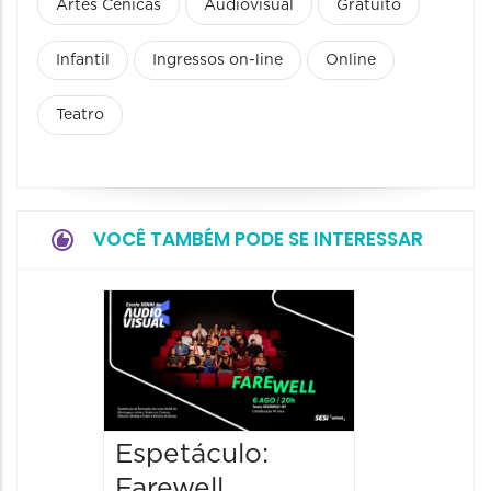
Artes Cênicas
Audiovisual
Gratuito
Infantil
Ingressos on-line
Online
Teatro
VOCÊ TAMBÉM PODE SE INTERESSAR
Espetá
“Olymp
06/08/20
06/08/202
20:00 às
Espetáculo:
Farewell