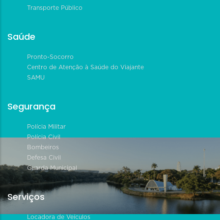
Transporte Público
Saúde
Pronto-Socorro
Centro de Atenção à Saúde do Viajante
SAMU
Segurança
Polícia Militar
Polícia Civil
Bombeiros
Defesa Civil
Guarda Municipal
Serviços
Locadora de Veículos