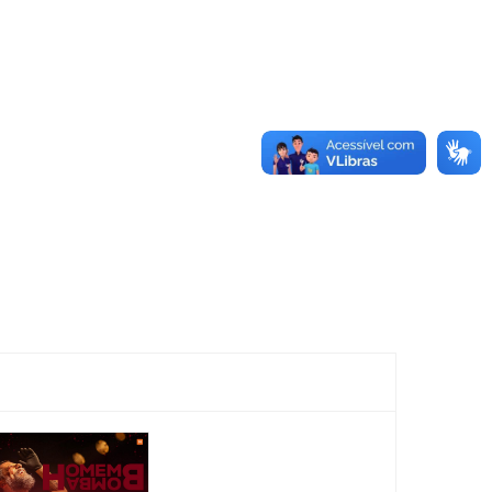
Festival:
Festiva
SESI em
SESI 