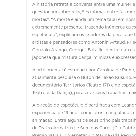
A história retrata a conversa entre uma mulher e 
questionam sobre relações íntimas entre “as mor
mortes”. “A morte é ainda um tema tabu em noss
extremamente presente, trazendo inúmeros quest
espetáculo”, explicam os criadores da peça, que 
artistas e pensadores como Antonin Artaud, Fri
Gonzalo Arango, Georges Bataille, dentre outros.
japonesa que mistura dança, mímicas e expressão
A arte oriental é estudada por Carolina de Pinh
atualmente pesquisa o Butoh de Takao Kusuno. F
documentário Territórios (Teatro 171) e no espe
Teatro e da Dança), para citar seus trabalhos mai
A direção do espetáculo é partilhada com Leandr
experiência de 19 anos como ator-manipulador, c
animação. Entre alguns de seus principais traba
de Teatro Armatrux) e Som das Cores (Cia Catib
Prêmio SHELL, do espetáculo Marina (Cia Pequod