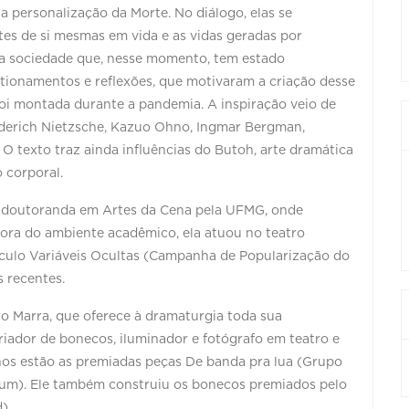
a personalização da Morte. No diálogo, elas se
tes de si mesmas em vida e as vidas geradas por
a sociedade que, nesse momento, tem estado
ionamentos e reflexões, que motivaram a criação desse
foi montada durante a pandemia. A inspiração veio de
ederich Nietzsche, Kazuo Ohno, Ingmar Bergman,
 O texto traz ainda influências do Butoh, arte dramática
 corporal.
o, doutoranda em Artes da Cena pela UFMG, onde
ora do ambiente acadêmico, ela atuou no teatro
táculo Variáveis Ocultas (Campanha de Popularização do
s recentes.
o Marra, que oferece à dramaturgia toda sua
riador de bonecos, iluminador e fotógrafo em teatro e
lhos estão as premiadas peças De banda pra lua (Grupo
rum). Ele também construiu os bonecos premiados pelo
).