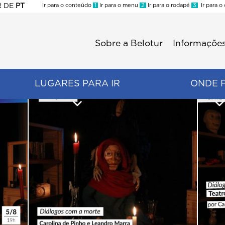
R
DE
PT
Ir para o conteúdo
1
Ir para o menu
2
Ir para o rodapé
3
Ir para o
ES
Sobre a Belotur
Informações
Menu
second
LUGARES PARA IR
ONDE 