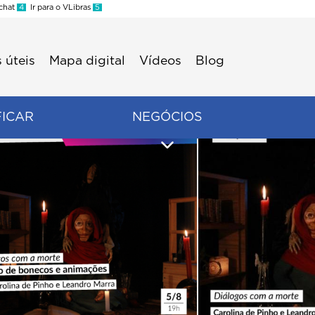
 chat
4
Ir para o VLibras
5
 úteis
Mapa digital
Vídeos
Blog
FICAR
NEGÓCIOS