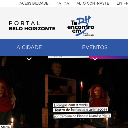
-
+
EN
F
ACESSIBILIDADE
ALTO CONTRASTE
A
A
PORTAL
BELO
HORIZONTE
A CIDADE
EVENTOS
ação
pal