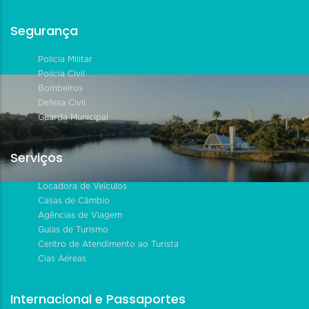
Segurança
Polícia Militar
Polícia Civil
Bombeiros
Defesa Civil
Guarda Municipal
Serviços
Locadora de Veículos
Casas de Câmbio
Agências de Viagem
Guias de Turismo
Centro de Atendimento ao Turista
Cias Aéreas
Internacional e Passaportes