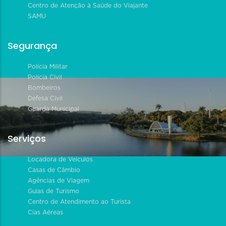
Centro de Atenção à Saúde do Viajante
SAMU
Segurança
Polícia Militar
Polícia Civil
Bombeiros
Defesa Civil
Guarda Municipal
Serviços
Locadora de Veículos
Casas de Câmbio
Agências de Viagem
Guias de Turismo
Centro de Atendimento ao Turista
Cias Aéreas