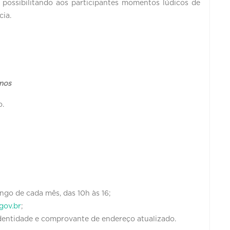
 possibilitando aos participantes momentos lúdicos de
cia.
mos
o.
ngo de cada mês, das 10h às 16;
gov.br
;
entidade e comprovante de endereço atualizado.