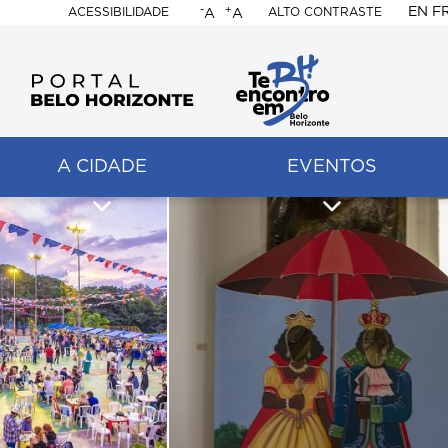
-
+
EN
F
ACESSIBILIDADE
ALTO CONTRASTE
A
A
PORTAL
BELO
HORIZONTE
A CIDADE
EVENTOS
ação
pal