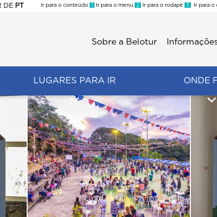
R
DE
PT
Ir para o conteúdo
1
Ir para o menu
2
Ir para o rodapé
3
Ir para o
ES
Sobre a Belotur
Informações
Menu
second
LUGARES PARA IR
ONDE 