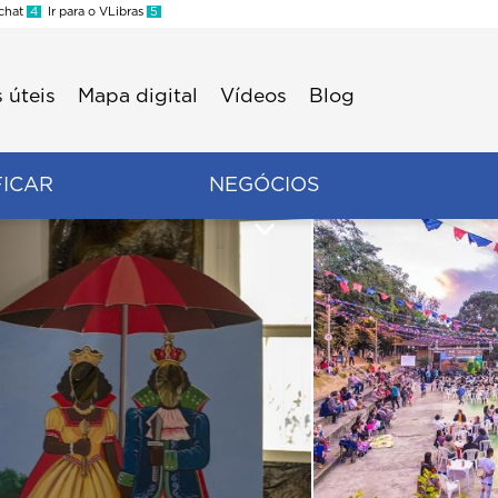
 chat
4
Ir para o VLibras
5
 úteis
Mapa digital
Vídeos
Blog
FICAR
NEGÓCIOS