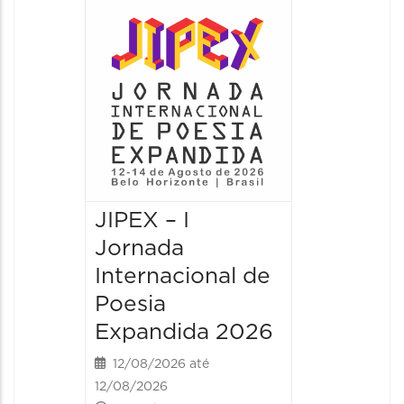
JIPEX – I
JIPEX –
Jornada
Jorna
Internacional de
Intern
Poesia
Poesia
Expandida 2026
Expan
12/08/2026 até
13/08/20
12/08/2026
13/08/2026