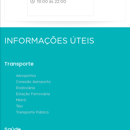
19:00 às 22:00
09:00 às
INFORMAÇÕES ÚTEIS
Transporte
Aeroportos
Conexão Aeroporto
Rodoviária
Estação Ferroviária
Metrô
Táxi
Transporte Público
Saúde