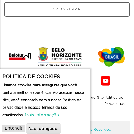
CADASTRAR
POLÍTICA DE COOKIES
Usamos cookies para assegurar que você
tenha a melhor experiência. Ao acessar nosso
Sobre a
Contato
Informaçoes
Mapa do Site
Politica de
site, você concorda com a nossa Política de
Belotur
Üteis
Privacidade
privacidade e nossos Termos de uso
Mais informação
atualizados.
Não, obrigado.
Entendi!
@ Copyright Belotur 2026. All Rights Reserved.