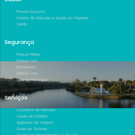
Pronto-Socorro
Centro de Atenção à Saúde do Viajante
SAMU
Segurança
Polícia Militar
Polícia Civil
Bombeiros
Defesa Civil
Guarda Municipal
Serviços
Locadora de Veículos
Casas de Câmbio
Agências de Viagem
Guias de Turismo