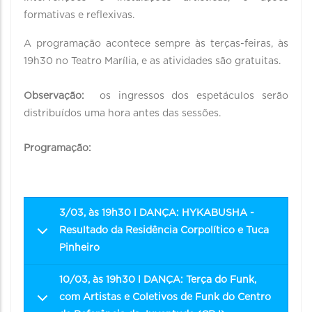
formativas e reflexivas.
A programação acontece sempre às terças-feiras, às
19h30 no Teatro Marília, e as atividades são gratuitas.
Observação:
os ingressos dos espetáculos serão
distribuídos uma hora antes das sessões.
Programação:
3/03, às 19h30 l DANÇA: HYKABUSHA -
Resultado da Residência Corpolítico e Tuca
Pinheiro
10/03, às 19h30 l DANÇA: Terça do Funk,
com Artistas e Coletivos de Funk do Centro