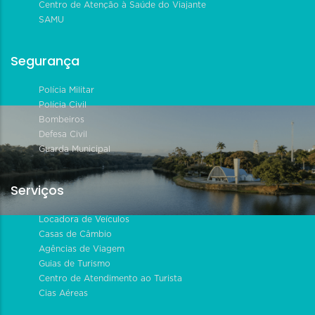
Centro de Atenção à Saúde do Viajante
SAMU
Segurança
Polícia Militar
Polícia Civil
Bombeiros
Defesa Civil
Guarda Municipal
Serviços
Locadora de Veículos
Casas de Câmbio
Agências de Viagem
Guias de Turismo
Centro de Atendimento ao Turista
Cias Aéreas