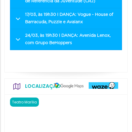
de Referência da Juventude (CRJ)
17/03, às 19h30 l DANÇA: Vogue - House of
Barracuda, Puzzle e Avalanx
24/03, às 19h30 l DANÇA: Avenida Lenox,
com Grupo BeHoppers
LOCALIZAÇÃO
Teatro Marília