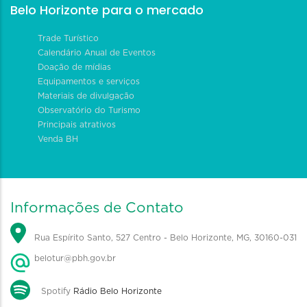
Belo Horizonte para o mercado
Trade Turístico
Calendário Anual de Eventos
Doação de mídias
Equipamentos e serviços
Materiais de divulgação
Observatório do Turismo
Principais atrativos
Venda BH
Informações de Contato
Rua Espírito Santo, 527 Centro - Belo Horizonte, MG, 30160-031
belotur@pbh.gov.br
Spotify
Rádio Belo Horizonte