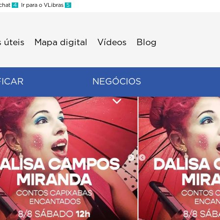
 chat
4
Ir para o VLibras
5
 úteis
Mapa digital
Vídeos
Blog
FICAR
NEGÓCIOS