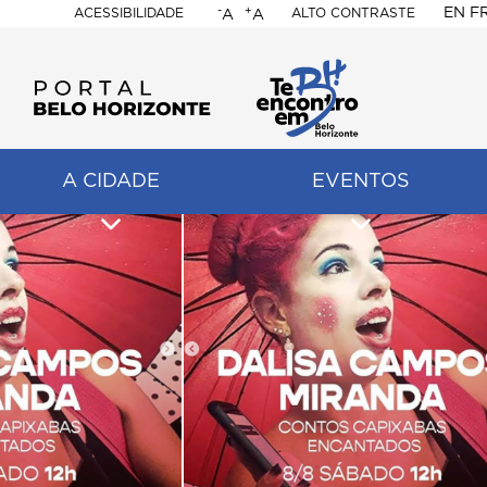
-
+
EN
F
ACESSIBILIDADE
ALTO CONTRASTE
A
A
PORTAL
BELO
HORIZONTE
A CIDADE
EVENTOS
ação
pal