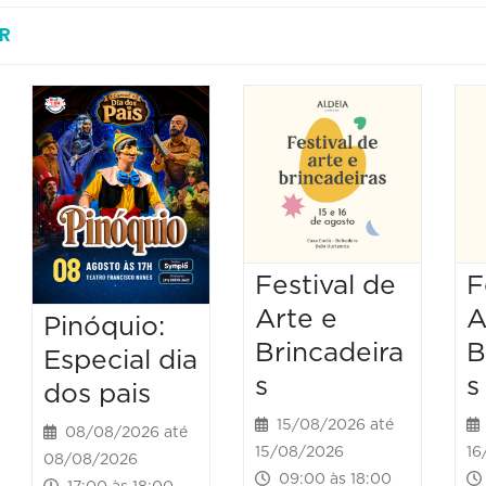
R
Festival de
F
Arte e
A
Pinóquio:
Brincadeira
B
Especial dia
s
s
dos pais
15/08/2026 até
08/08/2026 até
15/08/2026
16
08/08/2026
09:00 às 18:00