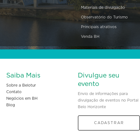
Materiais de divulgação
Observatório do Turismo
Principais atrativos
Venda BH
Saiba Mais
Divulgue seu
evento
Sobre a Belotur
Contato
Envio de informações para
Negócios em BH
divulgação de eventos no Portal
Blog
Belo Horizonte
CADASTRAR