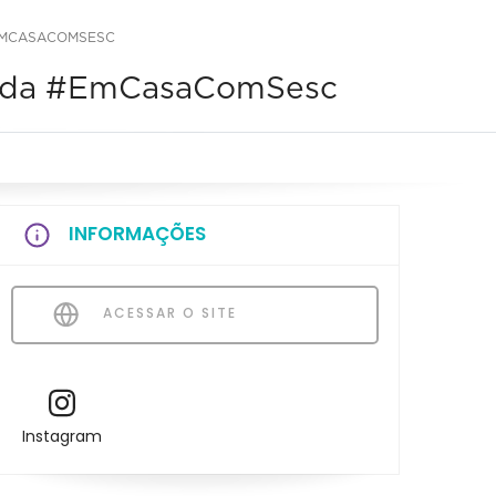
#EMCASACOMSESC
randa #EmCasaComSesc
INFORMAÇÕES
ACESSAR O SITE
Instagram