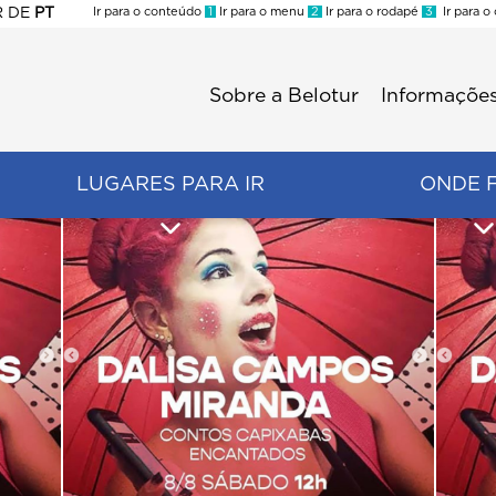
R
DE
PT
Ir para o conteúdo
1
Ir para o menu
2
Ir para o rodapé
3
Ir para o
ES
Sobre a Belotur
Informações
Menu
second
LUGARES PARA IR
ONDE 