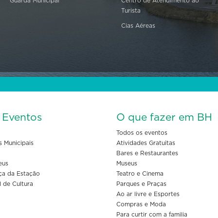
Guarda Municipal
Centro de Atendimento ao
Turista
Cias Aéreas
s Eventos
O que fazer em BH
Todos os eventos
s Municipais
Atividades Gratuitas
Bares e Restaurantes
eus
Museus
ça da Estação
Teatro e Cinema
l de Cultura
Parques e Praças
Ao ar livre e Esportes
Compras e Moda
Para curtir com a familia