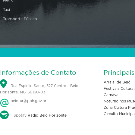
Metrô
Táxi
Transporte Público
Informações de Contato
Principai
Arraial de Belô
Rua Espírito Santo, 527 Centro - Belo
Festivais Culturai
Horizonte, MG, 30160-031
Carnaval
belotur@pbh.gov.br
Noturno nos Mus
Zona Cultura Pra
Circuito Municipa
Spotify
Rádio Belo Horizonte