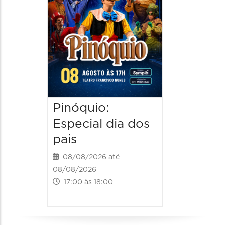
15/08/20
15/08/2026
09:00 às
Pinóquio:
Especial dia dos
pais
08/08/2026 até
08/08/2026
17:00 às 18:00