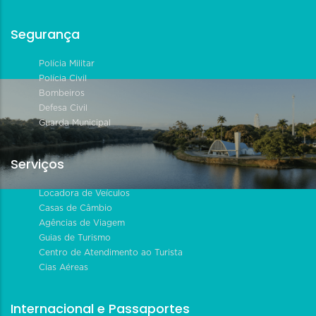
Segurança
Polícia Militar
Polícia Civil
Bombeiros
Defesa Civil
Guarda Municipal
Serviços
Locadora de Veículos
Casas de Câmbio
Agências de Viagem
Guias de Turismo
Centro de Atendimento ao Turista
Cias Aéreas
Internacional e Passaportes