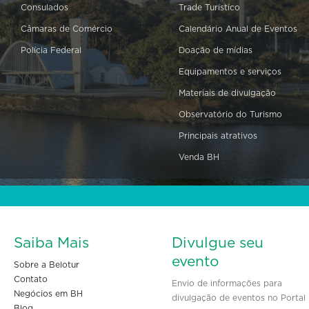
Consulados
Trade Turístico
Câmaras de Comércio
Calendário Anual de Eventos
Polícia Federal
Doação de mídias
Equipamentos e serviços
Materiais de divulgação
Observatório do Turismo
Principais atrativos
Venda BH
Saiba Mais
Divulgue seu
evento
Sobre a Belotur
Contato
Envio de informações para
Negócios em BH
divulgação de eventos no Portal
Blog