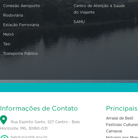
Conexão Aeroporto
Centro de Atenção à Saúde
do Viajante
Rodoviária
SAMU
Estação Ferroviária
Metrô
Táxi
Transporte Público
Informações de Contato
Principai
Arraial de Belô
Rua Espírito Santo, 527 Centro - Belo
Festivais Culturai
Horizonte, MG, 30160-031
Carnaval
belotur@pbh.gov.br
Noturno nos Mus