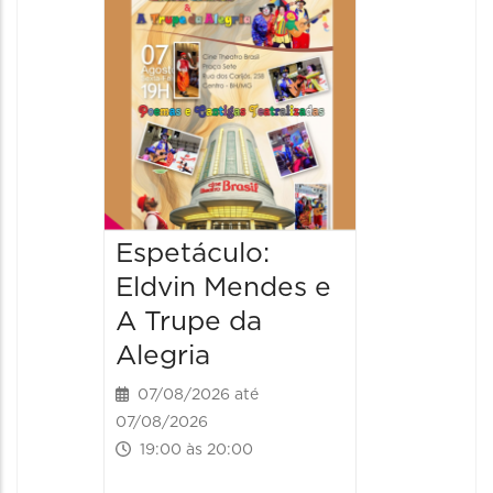
Pinóqu
Especi
pais
08/08/20
08/08/202
17:00 às 
Espetáculo:
Eldvin Mendes e
A Trupe da
Alegria
07/08/2026 até
07/08/2026
19:00 às 20:00