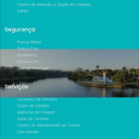
Centro de Atenção à Saúde do Viajante
SAMU
Segurança
Polícia Militar
Polícia Civil
Bombeiros
Defesa Civil
Guarda Municipal
Serviços
Locadora de Veículos
Casas de Câmbio
Agências de Viagem
Guias de Turismo
Centro de Atendimento ao Turista
Cias Aéreas