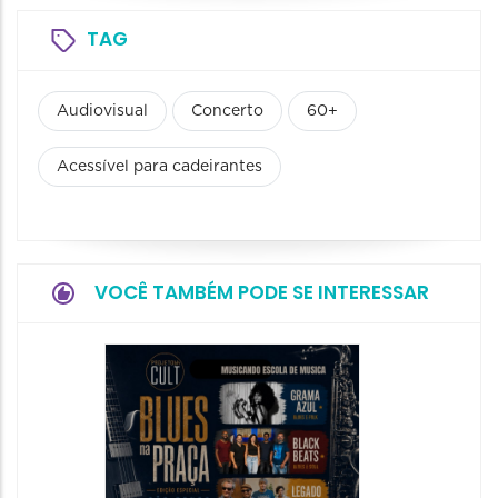
TAG
Audiovisual
Concerto
60+
Acessível para cadeirantes
VOCÊ TAMBÉM PODE SE INTERESSAR
Horizo
Festiva
Bones 
Band