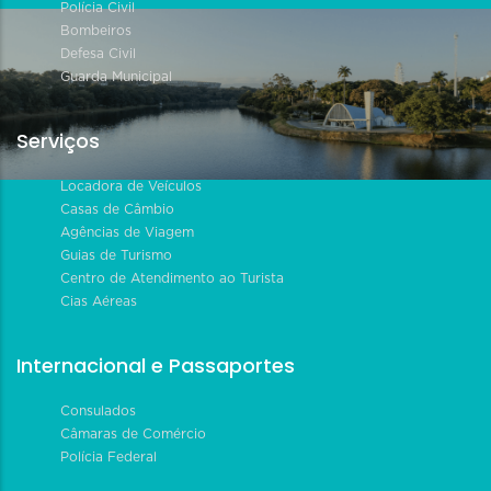
Polícia Civil
Bombeiros
Defesa Civil
Guarda Municipal
Serviços
Locadora de Veículos
Casas de Câmbio
Agências de Viagem
Guias de Turismo
Centro de Atendimento ao Turista
Cias Aéreas
Internacional e Passaportes
Consulados
Câmaras de Comércio
Polícia Federal