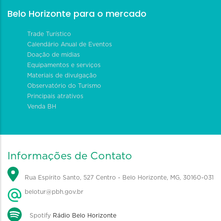
Belo Horizonte para o mercado
Trade Turístico
Calendário Anual de Eventos
Doação de mídias
Equipamentos e serviços
Materiais de divulgação
Observatório do Turismo
Principais atrativos
Venda BH
Informações de Contato
Rua Espírito Santo, 527 Centro - Belo Horizonte, MG, 30160-031
belotur@pbh.gov.br
Spotify
Rádio Belo Horizonte