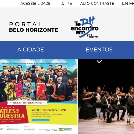
-
+
EN
F
ACESSIBILIDADE
ALTO CONTRASTE
A
A
PORTAL
BELO
HORIZONTE
A CIDADE
EVENTOS
ação
pal