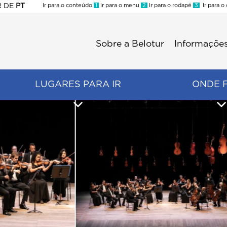
R
DE
PT
Ir para o conteúdo
1
Ir para o menu
2
Ir para o rodapé
3
Ir para o
ES
Sobre a Belotur
Informações
Menu
second
LUGARES PARA IR
ONDE 