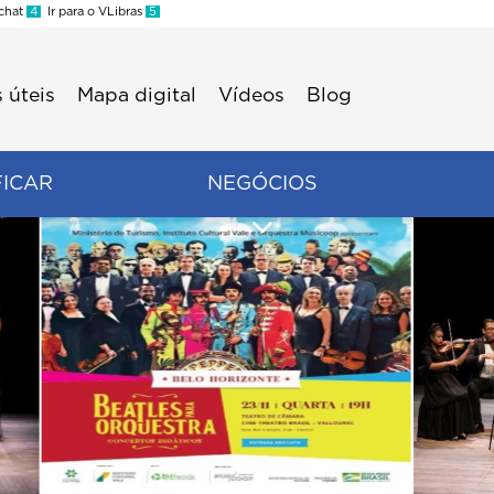
 chat
4
Ir para o VLibras
5
 úteis
Mapa digital
Vídeos
Blog
FICAR
NEGÓCIOS