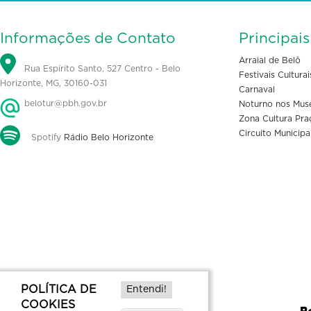
Informações de Contato
Principai
Arraial de Belô
Rua Espírito Santo, 527 Centro - Belo
Festivais Culturai
Horizonte, MG, 30160-031
Carnaval
belotur@pbh.gov.br
Noturno nos Mus
Zona Cultura Pra
Circuito Municipa
Spotify
Rádio Belo Horizonte
POLÍTICA DE
Entendi!
COOKIES