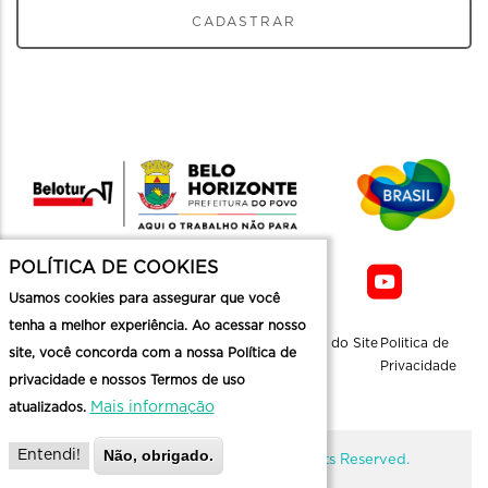
CADASTRAR
POLÍTICA DE COOKIES
Usamos cookies para assegurar que você
tenha a melhor experiência. Ao acessar nosso
Sobre a
Contato
Informaçoes
Mapa do Site
Politica de
site, você concorda com a nossa Política de
Belotur
Üteis
Privacidade
privacidade e nossos Termos de uso
Mais informação
atualizados.
Não, obrigado.
Entendi!
@ Copyright Belotur 2026. All Rights Reserved.