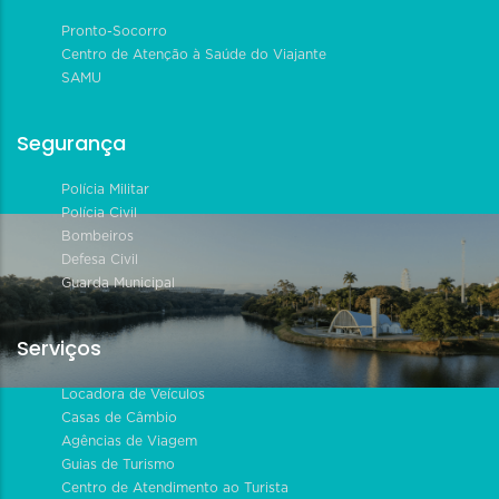
Pronto-Socorro
Centro de Atenção à Saúde do Viajante
SAMU
Segurança
Polícia Militar
Polícia Civil
Bombeiros
Defesa Civil
Guarda Municipal
Serviços
Locadora de Veículos
Casas de Câmbio
Agências de Viagem
Guias de Turismo
Centro de Atendimento ao Turista