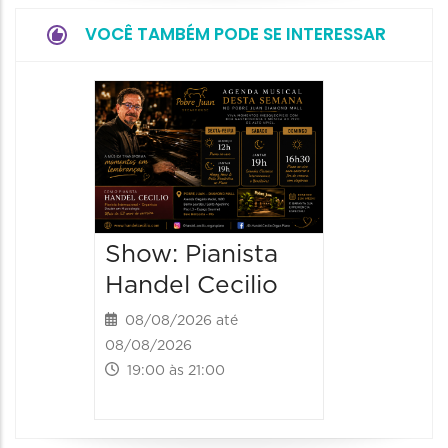
VOCÊ TAMBÉM PODE SE INTERESSAR
Show:
Teixeir
anos d
08/08/20
08/08/202
Show: Pianista
21:00 às
Handel Cecilio
08/08/2026 até
08/08/2026
19:00 às 21:00