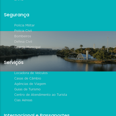
Segurança
Polícia Militar
Polícia Civil
Bombeiros
Defesa Civil
Guarda Municipal
Serviços
Locadora de Veículos
Casas de Câmbio
Agências de Viagem
Guias de Turismo
Centro de Atendimento ao Turista
Cias Aéreas
Internacional e Passaportes