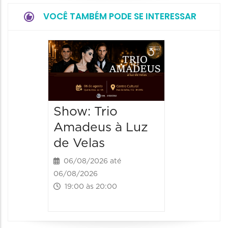
VOCÊ TAMBÉM PODE SE INTERESSAR
Espetá
“Cores
- Orqu
Chines
Show: Trio
Shang
Amadeus à Luz
06/08/20
de Velas
06/08/202
20:00 às
06/08/2026 até
06/08/2026
19:00 às 20:00