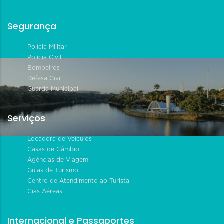
Segurança
Polícia Militar
Polícia Civil
Bombeiros
Defesa Civil
Guarda Municipal
Serviços
Locadora de Veículos
Casas de Câmbio
Agências de Viagem
Guias de Turismo
Centro de Atendimento ao Turista
Cias Aéreas
Internacional e Passaportes