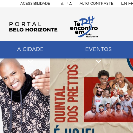
-
+
EN
F
ACESSIBILIDADE
ALTO CONTRASTE
A
A
PORTAL
BELO
HORIZONTE
A CIDADE
EVENTOS
ação
pal