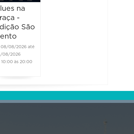
13:00 à
Brass Band
lues na
raça -
08/08/2026 até
08/08/2026
dição São
11:00 às 18:00
ento
08/08/2026 até
/08/2026
10:00 às 20:00