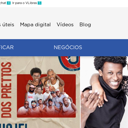
 chat
4
Ir para o VLibras
5
 úteis
Mapa digital
Vídeos
Blog
FICAR
NEGÓCIOS