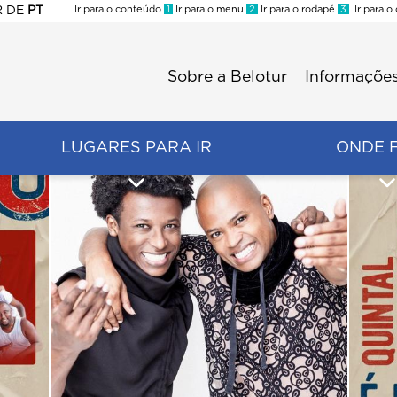
R
DE
PT
Ir para o conteúdo
1
Ir para o menu
2
Ir para o rodapé
3
Ir para o
ES
Sobre a Belotur
Informações
Menu
second
LUGARES PARA IR
ONDE 