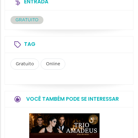
ENTRADA
GRATUITO
TAG
Gratuito
Online
VOCÊ TAMBÉM PODE SE INTERESSAR
Show: 
de Sá