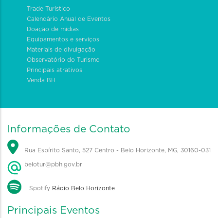
Trade Turístico
Calendário Anual de Eventos
Doação de mídias
Equipamentos e serviços
Materiais de divulgação
Observatório do Turismo
Principais atrativos
Venda BH
Informações de Contato
Rua Espírito Santo, 527 Centro - Belo Horizonte, MG, 30160-031
belotur@pbh.gov.br
Spotify
Rádio Belo Horizonte
Principais Eventos