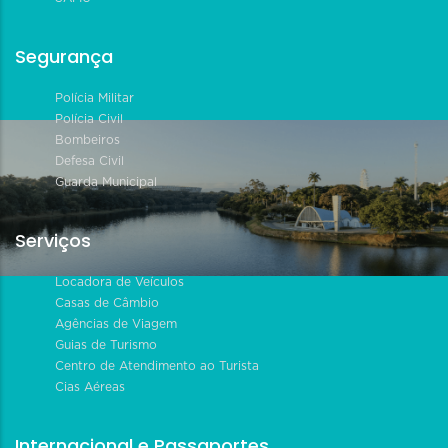
Segurança
Polícia Militar
Polícia Civil
Bombeiros
Defesa Civil
Guarda Municipal
Serviços
Locadora de Veículos
Casas de Câmbio
Agências de Viagem
Guias de Turismo
Centro de Atendimento ao Turista
Cias Aéreas
Internacional e Passaportes