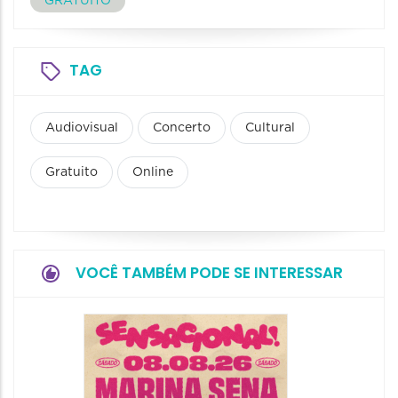
GRATUITO
TAG
Audiovisual
Concerto
Cultural
Gratuito
Online
VOCÊ TAMBÉM PODE SE INTERESSAR
Show: 
Handel
09/08/20