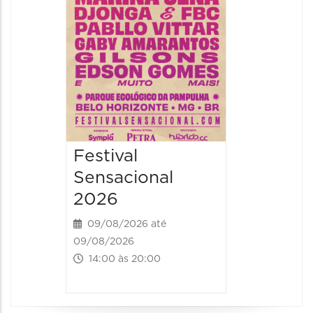
09/08/202
16:30 às 
Festival
Sensacional
2026
09/08/2026 até
09/08/2026
14:00 às 20:00