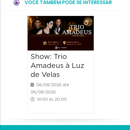
VOCÊ TAMBÉM PODE SE INTERESSAR
Espetá
“Cores
- Orqu
Chines
Show: Trio
Shang
Amadeus à Luz
06/08/20
de Velas
06/08/202
20:00 às
06/08/2026 até
06/08/2026
19:00 às 20:00