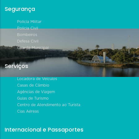
Segurança
Polícia Militar
Polícia Civil
Bombeiros
Defesa Civil
Guarda Municipal
Serviços
Locadora de Veículos
Casas de Câmbio
Agências de Viagem
Guias de Turismo
Centro de Atendimento ao Turista
Cias Aéreas
Internacional e Passaportes