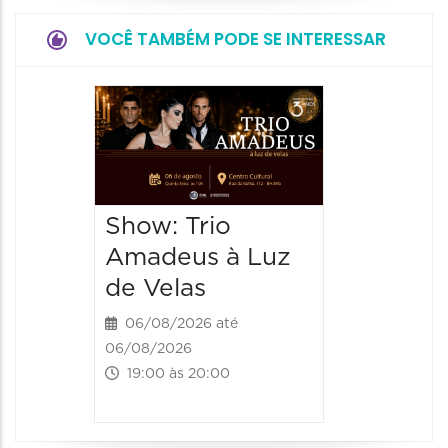
VOCÊ TAMBÉM PODE SE INTERESSAR
Espetá
“Cores
- Orqu
Chines
Show: Trio
Shang
Amadeus à Luz
06/08/20
de Velas
06/08/202
20:00 às
06/08/2026 até
06/08/2026
19:00 às 20:00