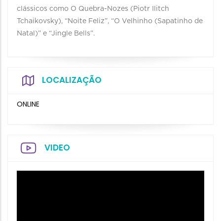
clássicos como O Quebra-Nozes (Piotr Ilitch
Tchaikovsky), “Noite Feliz”, “O Velhinho (Sapatinho de
Natal)” e “Jingle Bells”.
LOCALIZAÇÃO
ONLINE
VIDEO