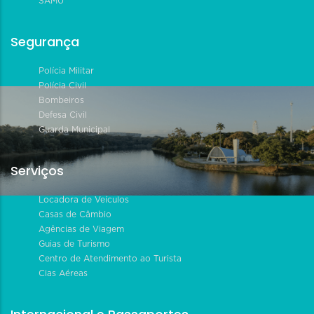
SAMU
Segurança
Polícia Militar
Polícia Civil
Bombeiros
Defesa Civil
Guarda Municipal
Serviços
Locadora de Veículos
Casas de Câmbio
Agências de Viagem
Guias de Turismo
Centro de Atendimento ao Turista
Cias Aéreas