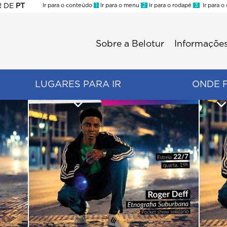
R
DE
PT
Ir para o conteúdo
1
Ir para o menu
2
Ir para o rodapé
3
Ir para o
ES
Sobre a Belotur
Informações
Menu
second
LUGARES PARA IR
ONDE 