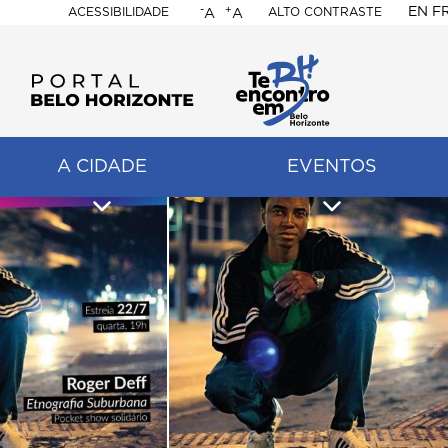
-
+
EN
F
ACESSIBILIDADE
ALTO CONTRASTE
A
A
PORTAL
BELO
HORIZONTE
A CIDADE
EVENTOS
ação
pal