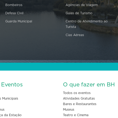
Bombeiros
Agências de Viagem
Defesa Civil
Guias de Turismo
Guarda Municipal
Centro de Atendimento ao
Turista
Cias Aéreas
s Eventos
O que fazer em BH
Todos os eventos
s Municipais
Atividades Gratuitas
Bares e Restaurantes
eus
Museus
ça da Estação
Teatro e Cinema