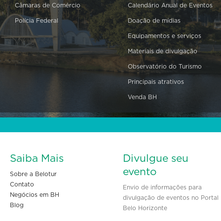
Câmaras de Comércio
Calendário Anual de Eventos
Polícia Federal
Doação de mídias
Equipamentos e serviços
Materiais de divulgação
Observatório do Turismo
Principais atrativos
Venda BH
Saiba Mais
Divulgue seu
evento
Sobre a Belotur
Contato
Envio de informações para
Negócios em BH
divulgação de eventos no Portal
Blog
Belo Horizonte