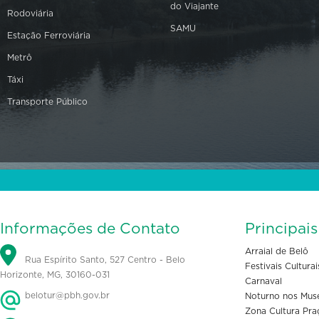
do Viajante
Rodoviária
SAMU
Estação Ferroviária
Metrô
Táxi
Transporte Público
Informações de Contato
Principai
Arraial de Belô
Rua Espírito Santo, 527 Centro - Belo
Festivais Culturai
Horizonte, MG, 30160-031
Carnaval
belotur@pbh.gov.br
Noturno nos Mus
Zona Cultura Pra