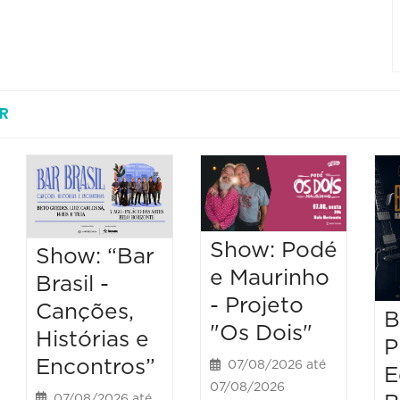
R
Show: Podé
Show: “Bar
e Maurinho
Brasil -
- Projeto
Canções,
B
"Os Dois"
Histórias e
P
Encontros”
07/08/2026 até
E
07/08/2026
07/08/2026 até