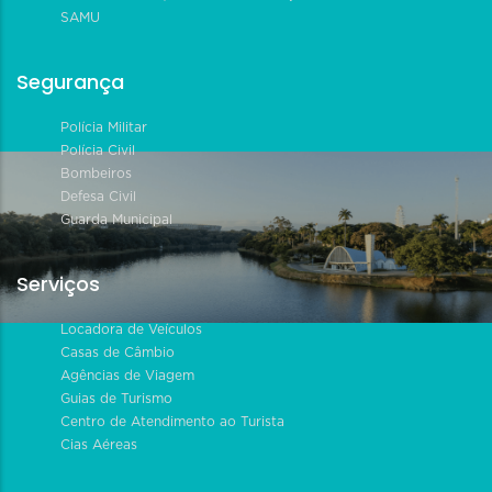
SAMU
Segurança
Polícia Militar
Polícia Civil
Bombeiros
Defesa Civil
Guarda Municipal
Serviços
Locadora de Veículos
Casas de Câmbio
Agências de Viagem
Guias de Turismo
Centro de Atendimento ao Turista
Cias Aéreas