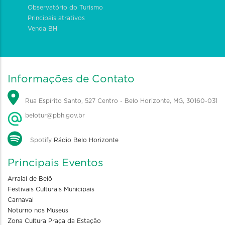
Observatório do Turismo
Principais atrativos
Venda BH
Informações de Contato
Rua Espírito Santo, 527 Centro - Belo Horizonte, MG, 30160-031
belotur@pbh.gov.br
Spotify
Rádio Belo Horizonte
Principais Eventos
Arraial de Belô
Festivais Culturais Municipais
Carnaval
Noturno nos Museus
Zona Cultura Praça da Estação