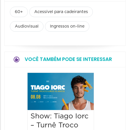
60+
Acessível para cadeirantes
Audiovisual
Ingressos on-line
VOCÊ TAMBÉM PODE SE INTERESSAR
Festiva
Sensac
2026
09/08/20
09/08/202
Show: Tiago Iorc
14:00 às
– Turnê Troco