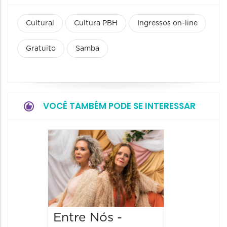
Cultural
Cultura PBH
Ingressos on-line
Gratuito
Samba
VOCÊ TAMBÉM PODE SE INTERESSAR
Encon
Cultura
15/08/20
15/08/2026
14:00 às
Entre Nós -