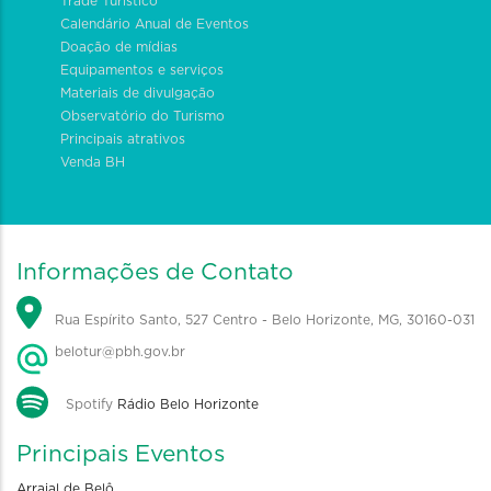
Trade Turístico
Calendário Anual de Eventos
Doação de mídias
Equipamentos e serviços
Materiais de divulgação
Observatório do Turismo
Principais atrativos
Venda BH
Informações de Contato
Rua Espírito Santo, 527 Centro - Belo Horizonte, MG, 30160-031
belotur@pbh.gov.br
Spotify
Rádio Belo Horizonte
Principais Eventos
Arraial de Belô