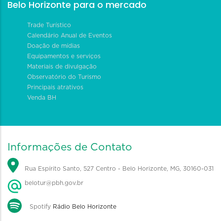
Belo Horizonte para o mercado
Trade Turístico
Calendário Anual de Eventos
Doação de mídias
Equipamentos e serviços
Materiais de divulgação
Observatório do Turismo
Principais atrativos
Venda BH
Informações de Contato
Rua Espírito Santo, 527 Centro - Belo Horizonte, MG, 30160-031
belotur@pbh.gov.br
Spotify
Rádio Belo Horizonte