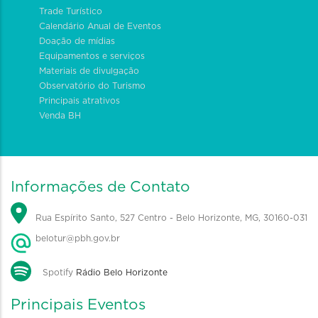
Trade Turístico
Calendário Anual de Eventos
Doação de mídias
Equipamentos e serviços
Materiais de divulgação
Observatório do Turismo
Principais atrativos
Venda BH
Informações de Contato
Rua Espírito Santo, 527 Centro - Belo Horizonte, MG, 30160-031
belotur@pbh.gov.br
Spotify
Rádio Belo Horizonte
Principais Eventos