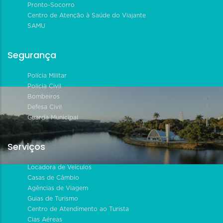
Pronto-Socorro
Centro de Atenção à Saúde do Viajante
SAMU
Segurança
Polícia Militar
Polícia Civil
Bombeiros
Defesa Civil
Guarda Municipal
Serviços
Locadora de Veículos
Casas de Câmbio
Agências de Viagem
Guias de Turismo
Centro de Atendimento ao Turista
Cias Aéreas