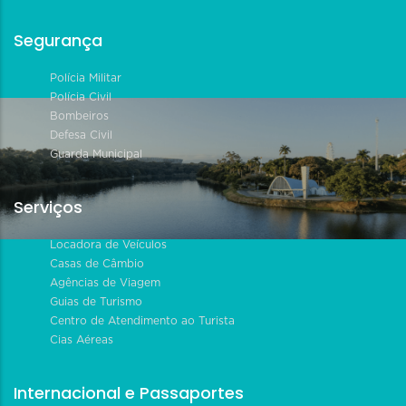
Segurança
Polícia Militar
Polícia Civil
Bombeiros
Defesa Civil
Guarda Municipal
Serviços
Locadora de Veículos
Casas de Câmbio
Agências de Viagem
Guias de Turismo
Centro de Atendimento ao Turista
Cias Aéreas
Internacional e Passaportes