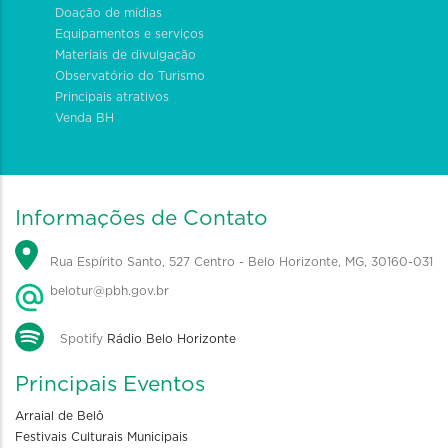
Doação de mídias
Equipamentos e serviços
Materiais de divulgação
Observatório do Turismo
Principais atrativos
Venda BH
Informações de Contato
Rua Espírito Santo, 527 Centro - Belo Horizonte, MG, 30160-031
belotur@pbh.gov.br
Spotify
Rádio Belo Horizonte
Principais Eventos
Arraial de Belô
Festivais Culturais Municipais