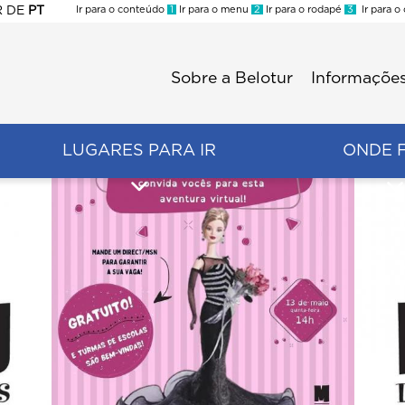
R
DE
PT
Ir para o conteúdo
1
Ir para o menu
2
Ir para o rodapé
3
Ir para o
ES
Sobre a Belotur
Informações
Menu
second
LUGARES PARA IR
ONDE 