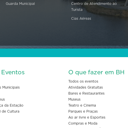
Guarda Municipal
Centro de Atendimento ao
Turista
Cias Aéreas
s Eventos
O que fazer em BH
Todos os eventos
s Municipais
Atividades Gratuitas
Bares e Restaurantes
eus
Museus
ça da Estação
Teatro e Cinema
l de Cultura
Parques e Praças
Ao ar livre e Esportes
Compras e Moda