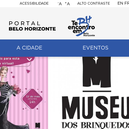
-
+
EN
F
ACESSIBILIDADE
ALTO CONTRASTE
A
A
PORTAL
BELO
HORIZONTE
A CIDADE
EVENTOS
ação
pal