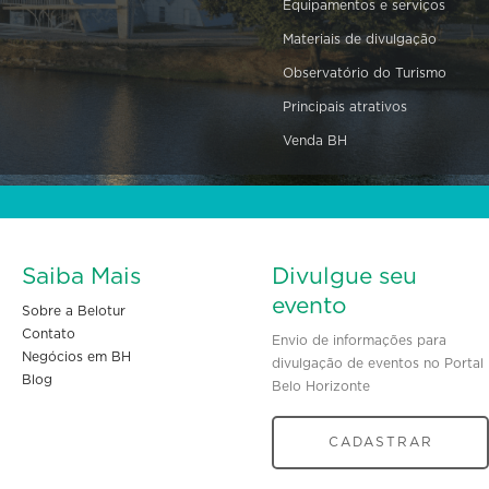
Equipamentos e serviços
Materiais de divulgação
Observatório do Turismo
Principais atrativos
Venda BH
Saiba Mais
Divulgue seu
evento
Sobre a Belotur
Contato
Envio de informações para
Negócios em BH
divulgação de eventos no Portal
Blog
Belo Horizonte
CADASTRAR