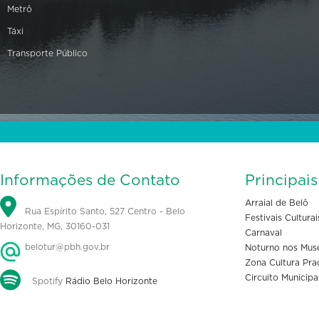
Metrô
Táxi
Transporte Público
Informações de Contato
Principai
Arraial de Belô
Rua Espírito Santo, 527 Centro - Belo
Festivais Culturai
Horizonte, MG, 30160-031
Carnaval
belotur@pbh.gov.br
Noturno nos Mus
Zona Cultura Pra
Circuito Municipa
Spotify
Rádio Belo Horizonte