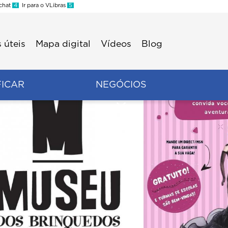
 chat
4
Ir para o VLibras
5
 úteis
Mapa digital
Vídeos
Blog
FICAR
NEGÓCIOS