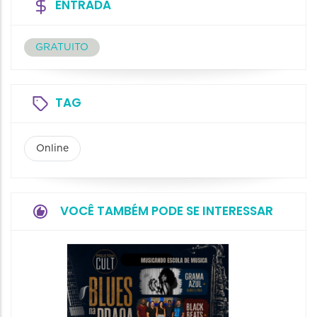
ENTRADA
GRATUITO
TAG
Online
VOCÊ TAMBÉM PODE SE INTERESSAR
Horizo
Festiva
Bones 