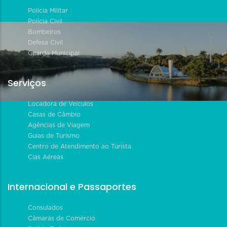
Polícia Militar
Polícia Civil
Bombeiros
Defesa Civil
Guarda Municipal
Serviços
Locadora de Veículos
Casas de Câmbio
Agências de Viagem
Guias de Turismo
Centro de Atendimento ao Turista
Cias Aéreas
Internacional e Passaportes
Consulados
Câmaras de Comércio