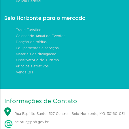
Polícia Federal
Belo Horizonte para o mercado
Trade Turístico
Calendário Anual de Eventos
Doação de mídias
Equipamentos e serviços
Materiais de divulgação
Observatório do Turismo
Principais atrativos
Venda BH
Informações de Contato
Rua Espírito Santo, 527 Centro - Belo Horizonte, MG, 30160-031
belotur@pbh.gov.br