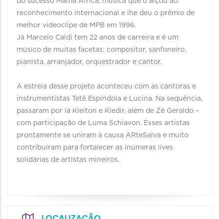
do sucesso Mama África, música que o alçou ao
reconhecimento internacional e lhe deu o prêmio de
melhor videoclipe de MPB em 1996.
Já Marcelo Caldi tem 22 anos de carreira e é um
músico de muitas facetas: compositor, sanfoneiro,
pianista, arranjador, orquestrador e cantor.
A estreia desse projeto aconteceu com as cantoras e
instrumentistas Tetê Espíndola e Lucina. Na sequência,
passaram por lá Kleiton e Kledir, além de Zé Geraldo –
com participação de Luma Schiavon. Esses artistas
prontamente se uniram à causa ARteSalva e muito
contribuíram para fortalecer as inúmeras lives
solidárias de artistas mineiros.
LOCALIZAÇÃO