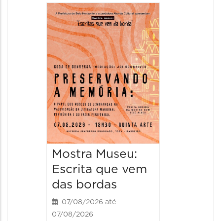
Festa
Italian
2026
08/08/20
08/08/202
11:00 às 
Mostra Museu:
Escrita que vem
das bordas
07/08/2026 até
07/08/2026