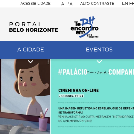
-
+
EN
F
ACESSIBILIDADE
ALTO CONTRASTE
A
A
PORTAL
BELO
HORIZONTE
A CIDADE
EVENTOS
ação
pal