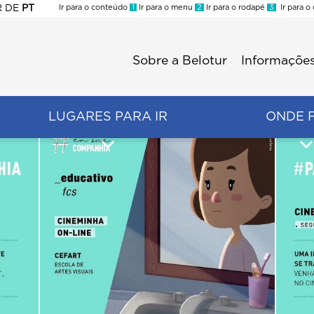
R
DE
PT
Ir para o conteúdo
1
Ir para o menu
2
Ir para o rodapé
3
Ir para o
ES
Sobre a Belotur
Informações
Menu
second
LUGARES PARA IR
ONDE 