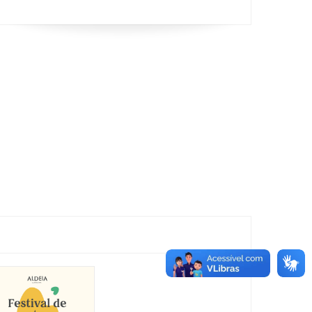
Show:
Luluca