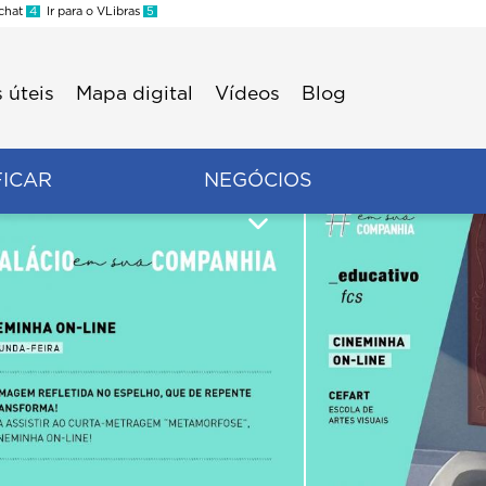
 chat
4
Ir para o VLibras
5
 úteis
Mapa digital
Vídeos
Blog
FICAR
NEGÓCIOS