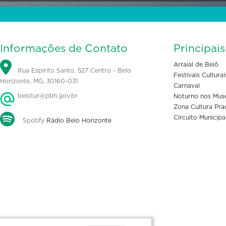
Informações de Contato
Principai
Arraial de Belô
Rua Espírito Santo, 527 Centro - Belo
Festivais Culturai
Horizonte, MG, 30160-031
Carnaval
belotur@pbh.gov.br
Noturno nos Mus
Zona Cultura Pra
Circuito Municipa
Spotify
Rádio Belo Horizonte