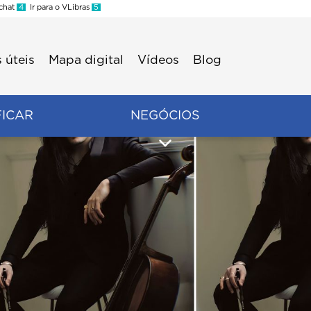
 chat
4
Ir para o VLibras
5
 úteis
Mapa digital
Vídeos
Blog
FICAR
NEGÓCIOS