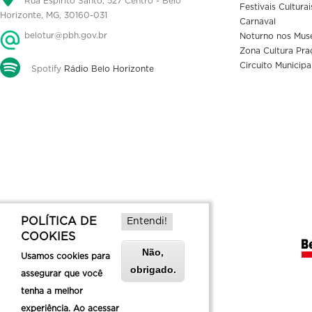
Rua Espírito Santo, 527 Centro - Belo
Festivais Culturai
Horizonte, MG, 30160-031
Carnaval
belotur@pbh.gov.br
Noturno nos Mus
Zona Cultura Pra
Circuito Municipa
Spotify
Rádio Belo Horizonte
POLÍTICA DE
Entendi!
COOKIES
Não,
Usamos cookies para
obrigado.
assegurar que você
tenha a melhor
experiência. Ao acessar