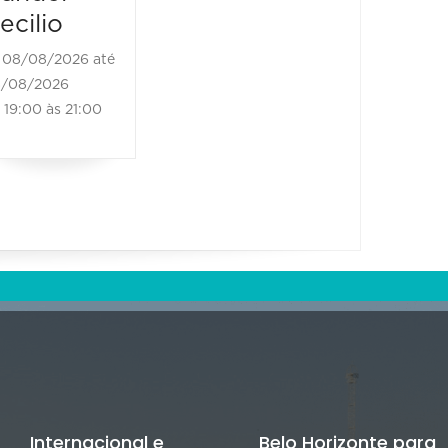
21:00 às
08/08/2026
ecilio
21:00 às 23:00
08/08/2026 até
/08/2026
19:00 às 21:00
Internacional e
Belo Horizonte para