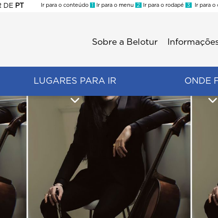
R
DE
PT
Ir para o conteúdo
1
Ir para o menu
2
Ir para o rodapé
3
Ir para o
ES
Sobre a Belotur
Informações
Menu
second
LUGARES PARA IR
ONDE 