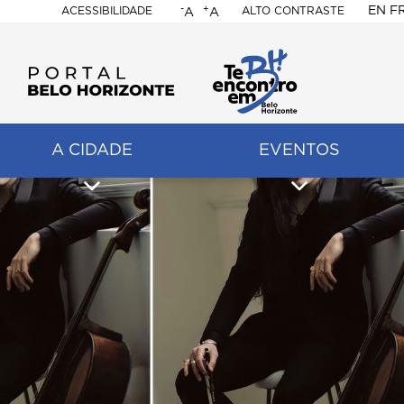
-
+
EN
F
ACESSIBILIDADE
ALTO CONTRASTE
A
A
PORTAL
BELO
HORIZONTE
A CIDADE
EVENTOS
ação
pal