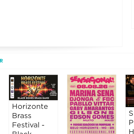
R
Horizonte
S
Brass
P
Festival -
H