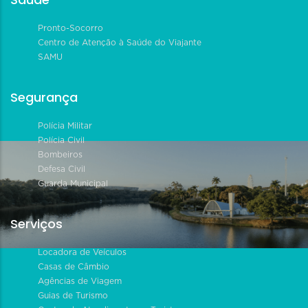
Pronto-Socorro
Centro de Atenção à Saúde do Viajante
SAMU
Segurança
Polícia Militar
Polícia Civil
Bombeiros
Defesa Civil
Guarda Municipal
Serviços
Locadora de Veículos
Casas de Câmbio
Agências de Viagem
Guias de Turismo