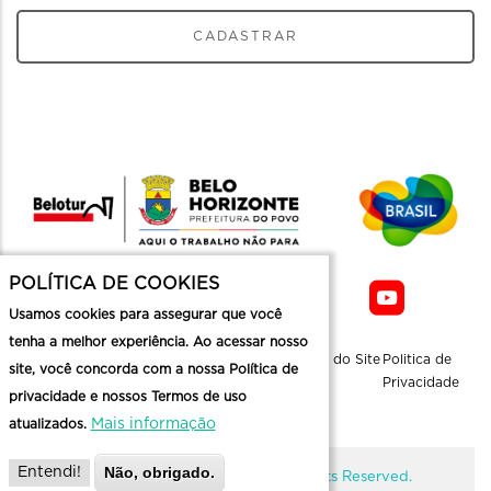
CADASTRAR
POLÍTICA DE COOKIES
Usamos cookies para assegurar que você
tenha a melhor experiência. Ao acessar nosso
Sobre a
Contato
Informaçoes
Mapa do Site
Politica de
site, você concorda com a nossa Política de
Belotur
Üteis
Privacidade
privacidade e nossos Termos de uso
Mais informação
atualizados.
Não, obrigado.
Entendi!
@ Copyright Belotur 2026. All Rights Reserved.